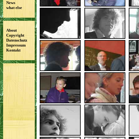
News
what else
About
Copyright
Datenschutz
Impressum
Kontakt