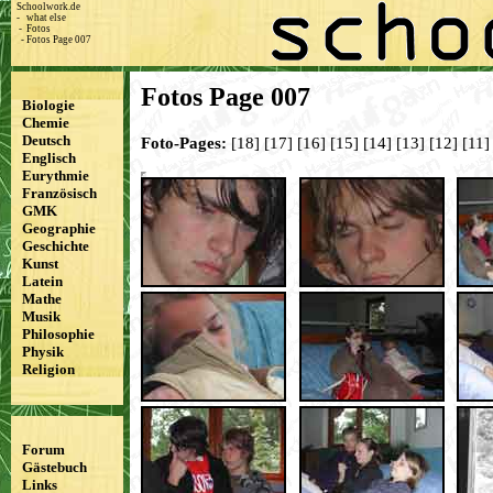
Schoolwork.de
-
what else
-
Fotos
-
Fotos Page 007
Fotos Page 007
Biologie
Chemie
Deutsch
Foto-Pages:
[18]
[17]
[16]
[15]
[14]
[13]
[12]
[11]
Englisch
Eurythmie
Französisch
GMK
Geographie
Geschichte
Kunst
Latein
Mathe
Musik
Philosophie
Physik
Religion
Forum
Gästebuch
Links