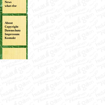
News
what else
About
Copyright
Datenschutz
Impressum
Kontakt