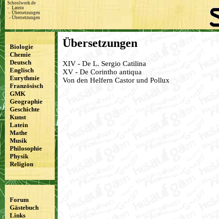
Schoolwork.de
-
Latein
-
Übersetzungen
-
Übersetzungen
Übersetzungen
Biologie
Chemie
Deutsch
XIV - De L. Sergio Catilina
Englisch
XV - De Corintho antiqua
Eurythmie
Von den Helfern Castor und Pollux
Französisch
GMK
Geographie
Geschichte
Kunst
Latein
Mathe
Musik
Philosophie
Physik
Religion
Forum
Gästebuch
Links