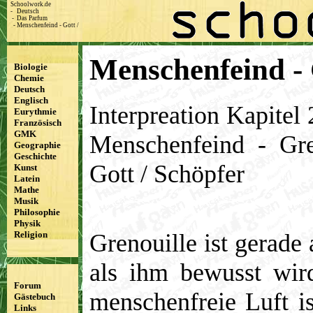
Schoolwork.de
-
Deutsch
-
Das Parfum
-
Menschenfeind - Gott / Schöpfer
Menschenfeind - 
Biologie
Chemie
Deutsch
Englisch
Interpreation Kapitel 
Eurythmie
Französisch
GMK
Menschenfeind - Gre
Geographie
Geschichte
Gott / Schöpfer
Kunst
Latein
Mathe
Musik
Philosophie
Physik
Grenouille ist gerade
Religion
als ihm bewusst wir
Forum
menschenfreie Luft i
Gästebuch
Links