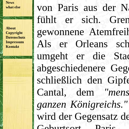
News
von Paris aus der Na
what else
fühlt er sich. Gren
gewonnene Atemfreih
About
Copyright
Datenschutz
Als er Orleans sch
Impressum
Kontakt
umgeht er die Sta
abgeschiedenere Geg
schließlich den Gip
Cantal, dem
"men
ganzen Königreichs."
wird der Gegensatz d
Geburtsort Paris 