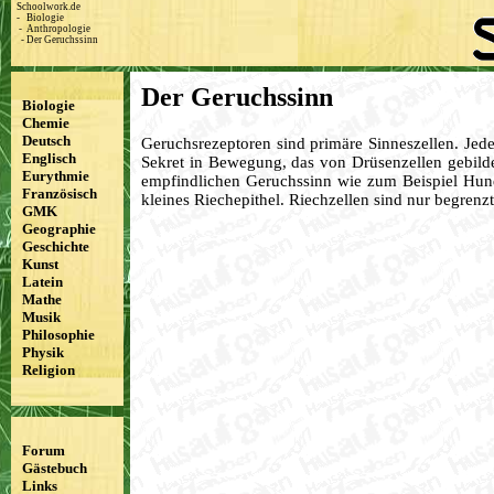
Schoolwork.de
-
Biologie
-
Anthropologie
-
Der Geruchssinn
Der Geruchssinn
Biologie
Chemie
Deutsch
Geruchsrezeptoren sind primäre Sinneszellen. Jede
Englisch
Sekret in Bewegung, das von Drüsenzellen gebilde
Eurythmie
empfindlichen Geruchssinn wie zum Beispiel Hund
Französisch
kleines Riechepithel. Riechzellen sind nur begrenz
GMK
Geographie
Geschichte
Kunst
Latein
Mathe
Musik
Philosophie
Physik
Religion
Forum
Gästebuch
Links