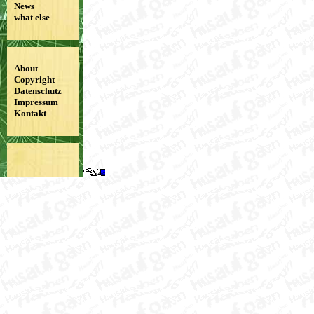
News
what else
About
Copyright
Datenschutz
Impressum
Kontakt